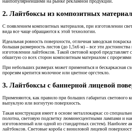
наипопулярнейшими на рынке рекламной продукции.
2. Лайтбоксы из композитных материал
С появлением композитных материалов, при изготовлении све
вида все чаще обращаются к этой технологии.
Идеальная ровность поверхности, отличная заводская покраска 
большая размерность листов (до 1,5х6 м) – все эти достоинств
изготовлении лайтбоксов. Такой световой короб представляет
обшитую со всех сторон композитным материалом с прорезями 
При небольших размерах может применяться и бескаркасная сх
прорезям крепится молочное или цветное оргстекло.
3. Лайтбоксы с баннерной лицевой пов
Применяются, как правило при больших габаритах светового к
выпуклую или вогнутую поверхность.
Такая конструкция имеет в основе металлокаркас со специаль
полотна, световую подсветку люминесцентными лампами и н
изготовленный или одной из стандартных систем). Наиболее а
лайтбоксов. Световые короба с виниловой лицевой поверхнос