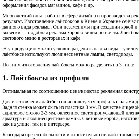
оформления фасадов магазинов, кафе и др.
Многолетний опыт работы в сфере дизайна и производства ре
результат. Изготовление лайтбоксов в Киеве и Украине сейчас
данного вида рекламы. Они незаменимы при создании яркой и
вывески — подобная реклама хорошо видна по ночам. Лайтбокс
светового меню в ресторанах и кафе.
Эту продукцию можно условно разделить на два вида – уличну
лайтбоксе используют люминесцентные лампы, светодиоды.
По типу изготовления лайтбоксы можно разделить на 3 типа:
1. Лайтбоксы из профиля
Оптимальная по соотношению цена/качество рекламная констр
Для изготовления лайтбоксов используется профиль с пазами дл
Задняя стенка может быть из пластика 3 мм. В качестве лицево
акриловое стекло 2-3 мм, оклеенное светопропускающей пленк
арматура и люминесцентные лампы. Световые короба, изготов
как на улице, так и в интерьере.
Благодаря презентабельности и относительно низкой стоимост