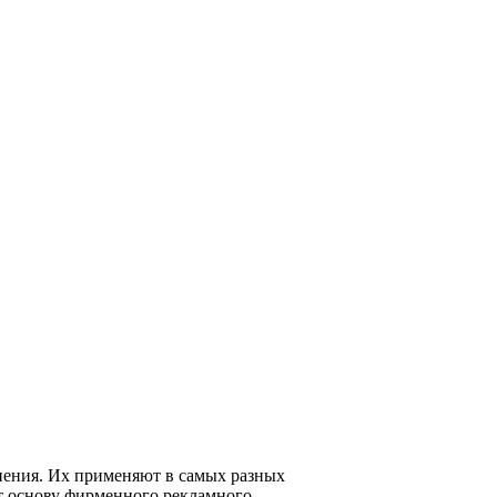
нения. Их применяют в самых разных
т основу фирменного рекламного