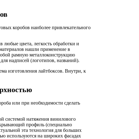
ов
товых коробов наиболее привлекательного
в любые цвета, легкость обработки и
а материалов нашли применение в
 собой рамную металлоконструкцию
для надписей (логотипов, названий).
ема изготовления лайтбоксов. Внутри, к
ерхностью
ороба или при необходимости сделать
ной системой натяжения винилового
акрывающий профиль (специально
ктуальной эта технология для больших
тью используются на широких фасадах