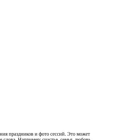
ния праздников и фото сессий. Это может
 слова. Например: счастье, семья, любовь,